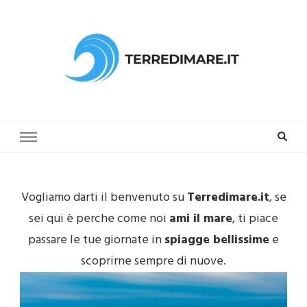
Terredimare.it il sito per trovare
la tua spiaggia preferita
Vogliamo darti il benvenuto su
Terredimare.it
, se
sei qui è perche come noi
ami il mare
, ti piace
passare le tue giornate in
spiagge bellissime
e
scoprirne sempre di nuove.