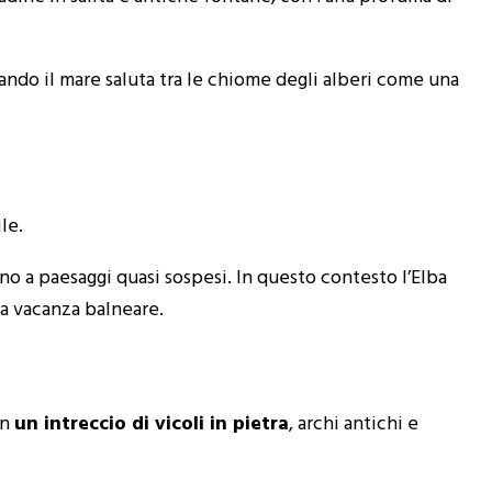
ndo il mare saluta tra le chiome degli alberi come una
le.
o a paesaggi quasi sospesi. In questo contesto l’Elba
ca vacanza balneare.
in
un intreccio di vicoli in pietra
, archi antichi e