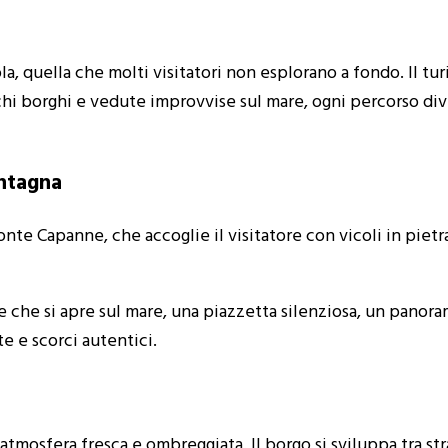
a, quella che molti visitatori non esplorano a fondo. Il turi
ichi borghi e vedute improvvise sul mare, ogni percorso d
ontagna
te Capanne, che accoglie il visitatore con vicoli in pietra
le che si apre sul mare, una piazzetta silenziosa, un panora
te e scorci autentici.
atmosfera fresca e ombreggiata. Il borgo si sviluppa tra str