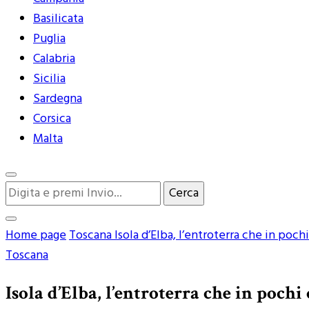
Basilicata
Puglia
Calabria
Sicilia
Sardegna
Corsica
Malta
Cerchi
qualcosa?
Home page
Toscana
Isola d’Elba, l’entroterra che in poc
Toscana
Isola d’Elba, l’entroterra che in poch