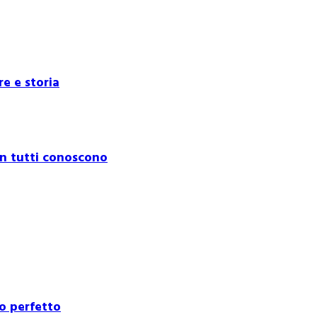
e e storia
non tutti conoscono
io perfetto