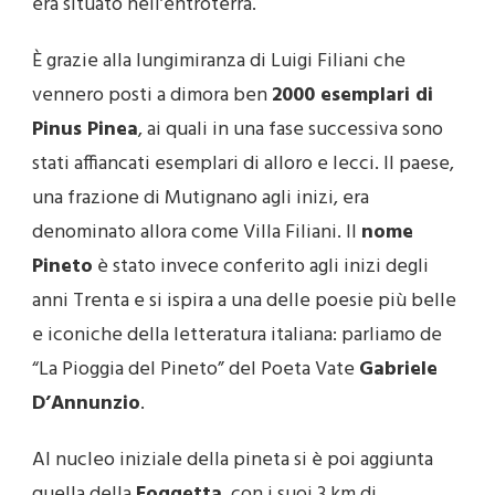
era situato nell’entroterra.
È grazie alla lungimiranza di Luigi Filiani che
vennero posti a dimora ben
2000 esemplari di
Pinus Pinea
, ai quali in una fase successiva sono
stati affiancati esemplari di alloro e lecci. Il paese,
una frazione di Mutignano agli inizi, era
denominato allora come Villa Filiani. Il
nome
Pineto
è stato invece conferito agli inizi degli
anni Trenta e si ispira a una delle poesie più belle
e iconiche della letteratura italiana: parliamo de
“La Pioggia del Pineto” del Poeta Vate
Gabriele
D’Annunzio
.
Al nucleo iniziale della pineta si è poi aggiunta
quella della
Foggetta
, con i suoi 3 km di