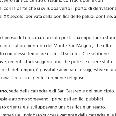
, ovvero l’antico centro cittadino con l’acropoli e con
, con la parte che si sviluppa verso il porto, di derivazion
l XX secolo, derivata dalla bonifica delle paludi pontine, a
famoso di Terracina, non solo per la sua importanza stori
minante sul promontorio del Monte Sant’Angelo, che offre
to complesso templare risale al I secolo a.C. e sebbene
iove, recenti studi suggeriscono che potesse essere stato
i resti del tempio, è possibile ammirare le suggestive mura
uiva l’area sacra per le cerimonie religiose.
iano
, sede della cattedrale di San Cesareo e del municipio.
Appia e attorno sorgevano i principali edifici pubblici
ato orientale si sviluppavano una basilica e un teatro,
imperiale, inglobato successivamente dalla cattedrale, e i