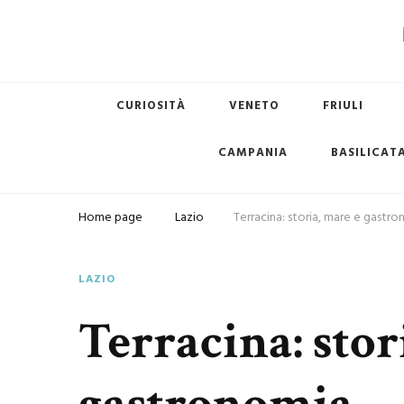
Terredimare.it il sito per tr
CURIOSITÀ
VENETO
FRIULI
CAMPANIA
BASILICAT
Home page
Lazio
Terracina: storia, mare e gastr
LAZIO
Terracina: stor