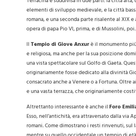
Terracina è suddivisa in due parti: la città alta
elementi di sviluppo medievale, e la città bassa
romana, e una seconda parte risalente al XIX e a
opera di papa Pio VI, prima, e di Mussolini, poi.
Il
Tempio di Giove Anxur
è il monumento più 
e religiosa, ma anche per la sua posizione do
una vista spettacolare sul Golfo di Gaeta. Ques
originariamente fosse dedicato alla divinità G
consacrato anche a Venere o a Fortuna. Oltre a
e una vasta terrazza, che originariamente costit
Altrettanto interessante è anche il
Foro Emil
Esso, nell’antichità, era attraversato dalla via 
romani. Come dimostrano i resti rinvenuti, sul l
mentre su quello occidentale un tempio di età 