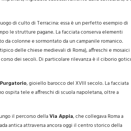
luogo di culto di Terracina: essa è un perfetto esempio di
mpo le strutture pagane. La facciata conserva elementi
etto da colonne e sormontato da un campanile romanico.
pico delle chiese medievali di Roma), affreschi e mosaici
orso dei secoli. Di particolare rilevanza è il ciborio gotic
 Purgatorio
, gioiello barocco del XVIII secolo. La facciata
 ospita tele e affreschi di scuola napoletana, oltre a
ungo il percorso della
Via Appia
, che collegava Roma a
ada antica attraversa ancora oggi il centro storico della