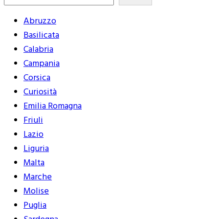
Abruzzo
Basilicata
Calabria
Campania
Corsica
Curiosità
Emilia Romagna
Friuli
Lazio
Liguria
Malta
Marche
Molise
Puglia