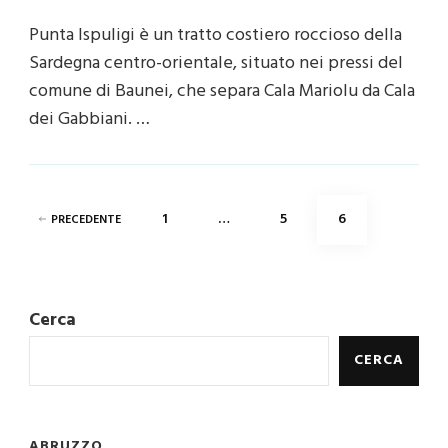
Punta Ispuligi è un tratto costiero roccioso della
Sardegna centro-orientale, situato nei pressi del
comune di Baunei, che separa Cala Mariolu da Cala
dei Gabbiani. …
Paginazione
PAGINA
PAGINA
PAGINA
1
…
5
6
PRECEDENTE
degli
articoli
Cerca
CERCA
ABRUZZO