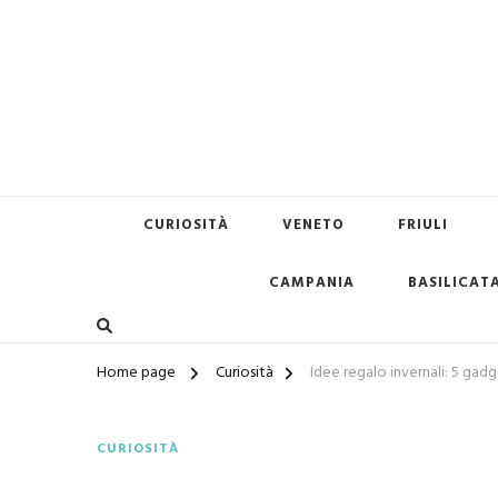
Terredimare.it il sito per tr
CURIOSITÀ
VENETO
FRIULI
CAMPANIA
BASILICAT
Home page
Curiosità
Idee regalo invernali: 5 gadget
CURIOSITÀ