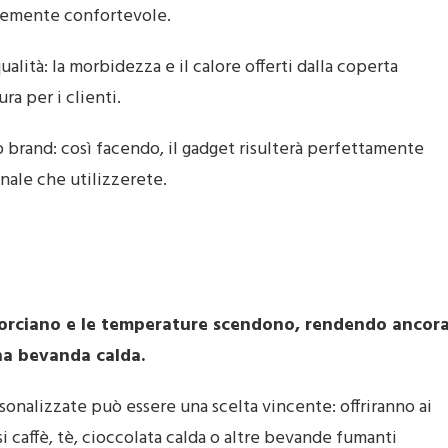
temente confortevole.
ualità: la morbidezza e il calore offerti dalla coperta
a per i clienti.
ro brand: così facendo, il gadget risulterà perfettamente
nale che utilizzerete.
accorciano e le temperature scendono, rendendo ancor
na bevanda calda.
onalizzate può essere una scelta vincente: offriranno ai
 caffè, tè, cioccolata calda o altre bevande fumanti