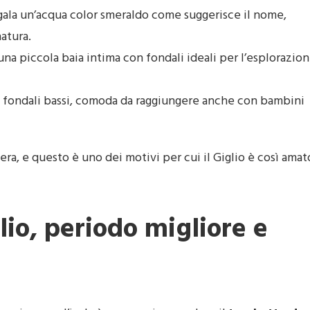
regala un’acqua color smeraldo come suggerisce il nome,
natura.
 una piccola baia intima con fondali ideali per l’esplorazio
a e fondali bassi, comoda da raggiungere anche con bambini
fera, e questo è uno dei motivi per cui il Giglio è così amat
lio, periodo migliore e