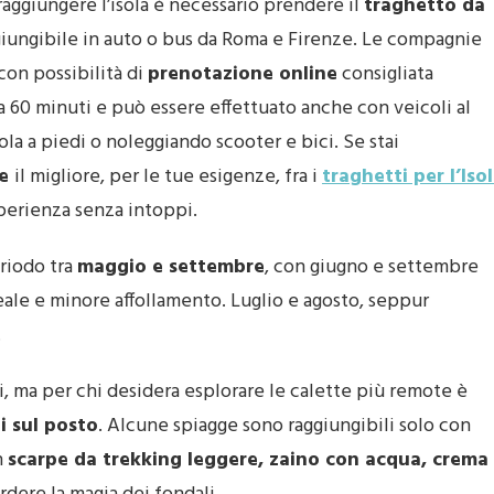
raggiungere l’isola è necessario prendere il
traghetto da
ggiungibile in auto o bus da Roma e Firenze. Le compagnie
con possibilità di
prenotazione online
consigliata
rca 60 minuti e può essere effettuato anche con veicoli al
ola a piedi o noleggiando scooter e bici. Se stai
re
il migliore, per le tue esigenze, fra i
traghetti per l’Iso
sperienza senza intoppi.
eriodo tra
maggio e settembre
, con giugno e settembre
eale e minore affollamento. Luglio e agosto, seppur
.
i, ma per chi desidera esplorare le calette più remote è
i sul posto
. Alcune spiagge sono raggiungibili solo con
n
scarpe da trekking leggere, zaino con acqua, crema