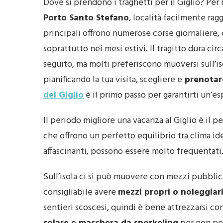
Dove si prendono i traghetti per il Giglio? Per 
Porto Santo Stefano
, località facilmente ra
principali offrono numerose corse giornaliere, 
soprattutto nei mesi estivi. Il tragitto dura ci
seguito, ma molti preferiscono muoversi sull’is
pianificando la tua visita, scegliere e
prenota
del Giglio
è il primo passo per garantirti un’e
Il periodo migliore una vacanza al Giglio è il p
che offrono un perfetto equilibrio tra clima id
affascinanti, possono essere molto frequentati
Sull’isola ci si può muovere con mezzi pubblic
consigliabile avere
mezzi propri o noleggiarl
sentieri scoscesi, quindi è bene attrezzarsi co