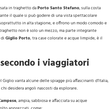
rsata in traghetto da
Porto Santo Stefano
, sulla costa
urante il quale si può godere di una vista spettacolare
, soprattutto in alta stagione, e offrono un modo comodo e
n traghetto non è solo un mezzo, ma parte integrante
 di
Giglio Porto
, tra case colorate e acque limpide, è il
 secondo i viaggiatori
l Giglio vanta alcune delle spiagge più affascinanti d’Italia,
 chi desidera angoli nascosti da esplorare.
 Campese
, ampia, sabbiosa e affacciata su acque
 molto apprezzati, come: