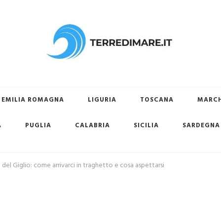
ovare la tua spiaggia preferita
EMILIA ROMAGNA
LIGURIA
TOSCANA
MARC
A
PUGLIA
CALABRIA
SICILIA
SARDEGNA
a del Giglio: come arrivarci in traghetto e cosa aspettarsi