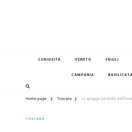
Terredimare.it il sito per tr
CURIOSITÀ
VENETO
FRIULI
CAMPANIA
BASILICAT
Home page
Toscana
Le spiagge più belle dell’Isol
TOSCANA