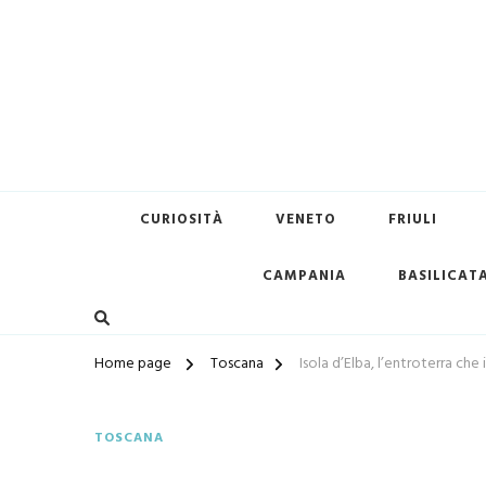
Terredimare.it il sito per tr
CURIOSITÀ
VENETO
FRIULI
CAMPANIA
BASILICAT
Home page
Toscana
Isola d’Elba, l’entroterra ch
TOSCANA