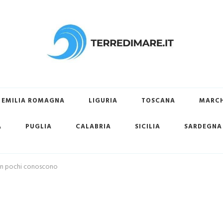
ovare la tua spiaggia preferita
EMILIA ROMAGNA
LIGURIA
TOSCANA
MARC
A
PUGLIA
CALABRIA
SICILIA
SARDEGNA
e in pochi conoscono