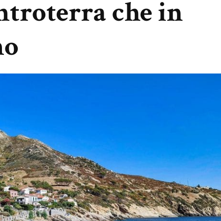
entroterra che in
no