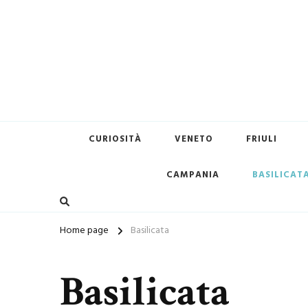
Terredimare.it il sito per tr
CURIOSITÀ
VENETO
FRIULI
CAMPANIA
BASILICAT
Home page
Basilicata
Basilicata