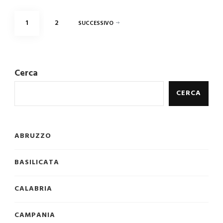
Paginazione
PAGINA
PAGINA
1
2
SUCCESSIVO
degli
articoli
Cerca
CERCA
ABRUZZO
BASILICATA
CALABRIA
CAMPANIA