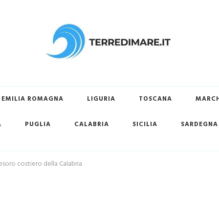
ovare la tua spiaggia preferita
EMILIA ROMAGNA
LIGURIA
TOSCANA
MARC
A
PUGLIA
CALABRIA
SICILIA
SARDEGNA
esoro costiero della Calabria