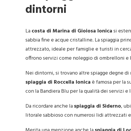
dintorni
La
costa di Marina di Gioiosa Ionica
si esten
sabbia fine e acque cristalline. La spiaggia pri
attrezzato, ideale per famiglie e turisti in cerc
offrono servizi come noleggio di ombrelloni e le
Nei dintorni, si trovano altre spiagge degne di 
spiaggia di Roccella Ionica
è famosa per la s
con la Bandiera Blu per la qualità dei servizi e l
Da ricordare anche la
spiaggia di Siderno
, ub
litorale sabbioso con numerosi lidi attrezzati 
Merita una menzione anche la
spiaggia di Loc