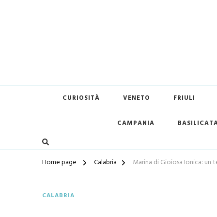
Terredimare.it il sito per tr
CURIOSITÀ
VENETO
FRIULI
CAMPANIA
BASILICAT
Home page
Calabria
Marina di Gioiosa Ionica: un t
CALABRIA