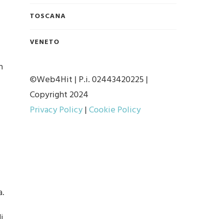
TOSCANA
VENETO
n
©Web4Hit | P.i. 02443420225 |
i
Copyright 2024
Privacy Policy
|
Cookie Policy
a.
i