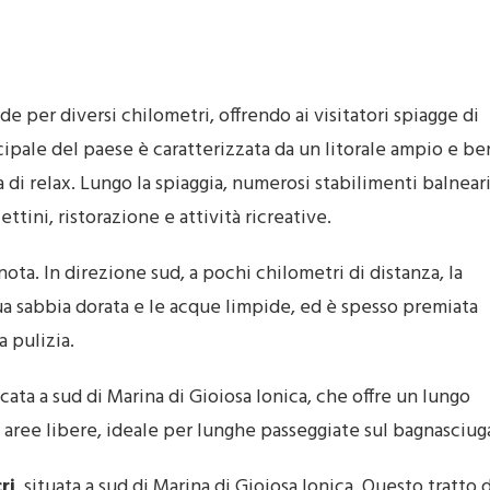
de per diversi chilometri, offrendo ai visitatori spiagge di
ncipale del paese è caratterizzata da un litorale ampio e be
a di relax. Lungo la spiaggia, numerosi stabilimenti balnear
ttini, ristorazione e attività ricreative.
nota. In direzione sud, a pochi chilometri di distanza, la
ua sabbia dorata e le acque limpide, ed è spesso premiata
a pulizia.
icata a sud di Marina di Gioiosa Ionica, che offre un lungo
e aree libere, ideale per lunghe passeggiate sul bagnasciug
ri
, situata a sud di Marina di Gioiosa Ionica. Questo tratto d