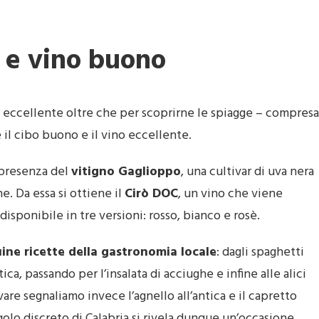
o e vino buono
e eccellente oltre che per scoprirne le spiagge – compresa
 il cibo buono e il vino eccellente.
a presenza del
vitigno Gaglioppo
, una cultivar di uva nera
e. Da essa si ottiene il
Cirò DOC
, un vino che viene
disponibile in tre versioni: rosso, bianco e rosè.
ine ricette della gastronomia locale
: dagli spaghetti
tica, passando per l’insalata di acciughe e infine alle alici
are segnaliamo invece l’agnello all’antica e il capretto
olo discreto di Calabria si rivela dunque un’occasione