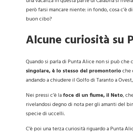
una vacanza in questa parte di Calabria si rivela 
però farsi mancare niente: in fondo, cosa c’è di 
buon cibo?
Alcune curiosità su 
Quando si parla di Punta Alice non si può che c
singolare, è lo stesso del promontorio
che d
andando a chiudere il Golfo di Taranto a Ovest, 
Nei pressi c’è la
foce di un fiume, il Neto
, ch
rivelandosi degno di nota per gli amanti del bi
specie di uccelli.
C’è poi una terza curiosità riguardo a Punta A