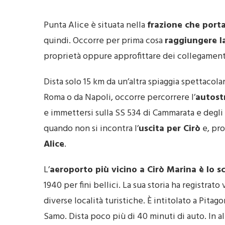
Punta Alice è situata nella
frazione che porta
quindi. Occorre per prima cosa
raggiungere la
proprietà oppure approfittare dei collegamenti
Dista solo 15 km da un’altra spiaggia spettacol
Roma o da Napoli, occorre percorrere l’
autost
e immettersi sulla SS 534 di Cammarata e degli
quando non si incontra l’
uscita per Cirò
e, pro
Alice
.
L’
aeroporto più vicino a Cirò Marina è lo s
1940 per fini bellici. La sua storia ha registra
diverse località turistiche. È intitolato a Pitag
Samo. Dista poco più di 40 minuti di auto. In alt