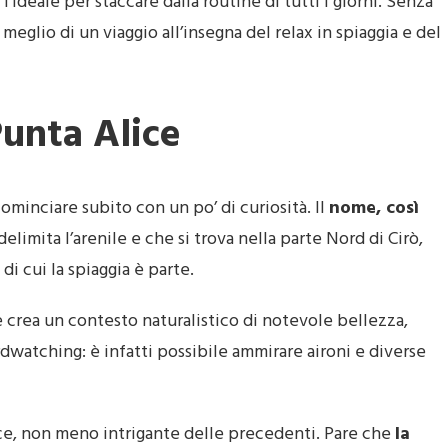
l’ideale per staccare dalla routine di tutti i giorni. Senza
meglio di un viaggio all’insegna del relax in spiaggia e del
Punta Alice
ominciare subito con un po’ di curiosità. Il
nome, così
elimita l’arenile e che si trova nella parte Nord di Cirò,
di cui la spiaggia è parte.
e crea un contesto naturalistico di notevole bellezza,
rdwatching: è infatti possibile ammirare aironi e diverse
lice, non meno intrigante delle precedenti. Pare che
la