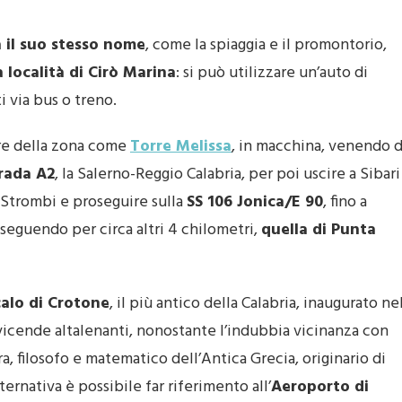
 il suo stesso nome
, come la spiaggia e il promontorio,
 località di Cirò Marina
: si può utilizzare un’auto di
 via bus o treno.
are della zona come
Torre Melissa
, in macchina, venendo 
rada A2
, la Salerno-Reggio Calabria, per poi uscire a Sibari
 Strombi e proseguire sulla
SS 106 Jonica/E 90
, fino a
seguendo per circa altri 4 chilometri,
quella di Punta
calo di Crotone
, il più antico della Calabria, inaugurato ne
to vicende altalenanti, nonostante l’indubbia vicinanza con
ora, filosofo e matematico dell’Antica Grecia, originario di
ernativa è possibile far riferimento all’
Aeroporto di