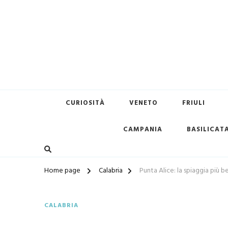
Terredimare.it il sito per tr
CURIOSITÀ
VENETO
FRIULI
CAMPANIA
BASILICAT
Home page
Calabria
Punta Alice: la spiaggia più be
CALABRIA