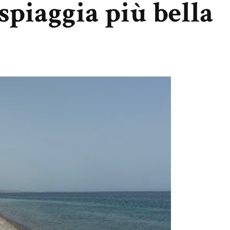
 spiaggia più bella