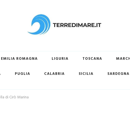
ovare la tua spiaggia preferita
EMILIA ROMAGNA
LIGURIA
TOSCANA
MARC
A
PUGLIA
CALABRIA
SICILIA
SARDEGNA
lla di Cirò Marina