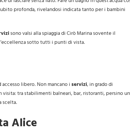
ace di lasciare senza fiato. Fare un bagno in quest’acqua co
ubito profonda, rivelandosi indicata tanto per i bambini
rvizi
sono valsi alla spiaggia di Cirò Marina sovente il
eccellenza sotto tutti i punti di vista.
d accesso libero. Non mancano i
servizi
, in grado di
 visita: tra stabilimenti balneari, bar, ristoranti, persino un
a scelta.
ta Alice