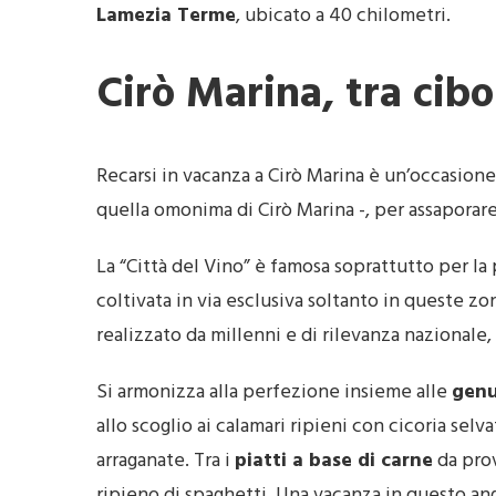
Lamezia Terme
, ubicato a 40 chilometri.
Cirò Marina, tra cib
Recarsi in vacanza a Cirò Marina è un’occasion
quella omonima di Cirò Marina -, per assaporare
La “Città del Vino” è famosa soprattutto per l
coltivata in via esclusiva soltanto in queste zon
realizzato da millenni e di rilevanza nazionale, 
Si armonizza alla perfezione insieme alle
genu
allo scoglio ai calamari ripieni con cicoria selva
arraganate. Tra i
piatti a base di carne
da prov
ripieno di spaghetti. Una vacanza in questo ang