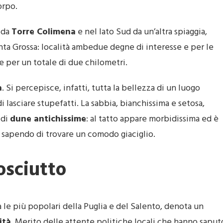
orpo.
 da
Torre Colimena
e nel lato Sud da un’altra spiaggia,
unta Grossa: località ambedue degne di interesse e per le
de per un totale di due chilometri.
a
. Si percepisce, infatti, tutta la bellezza di un luogo
 lasciare stupefatti. La sabbia, bianchissima e setosa,
 di
dune antichissime
: al tatto appare morbidissima ed è
 sapendo di trovare un comodo giaciglio.
osciutto
a le più popolari della Puglia e del Salento, denota un
ità
. Merito delle attente politiche locali che hanno saput