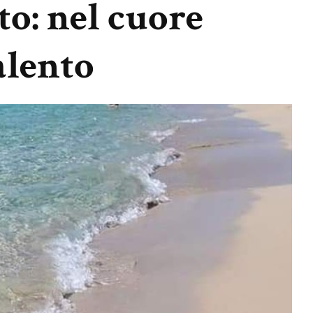
to: nel cuore
alento