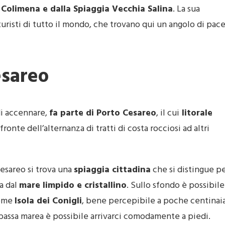
e Colimena e dalla Spiaggia Vecchia Salina
. La sua
 turisti di tutto il mondo, che trovano qui un angolo di pac
esareo
i accennare,
fa parte di Porto Cesareo
, il cui
litorale
a fronte dell’alternanza di tratti di costa rocciosi ad altri
Cesareo si trova una
spiaggia cittadina
che si distingue p
ta dal
mare limpido e cristallino
. Sullo sfondo è possibile
come
Isola dei Conigli
, bene percepibile a poche centinai
la bassa marea è possibile arrivarci comodamente a piedi.