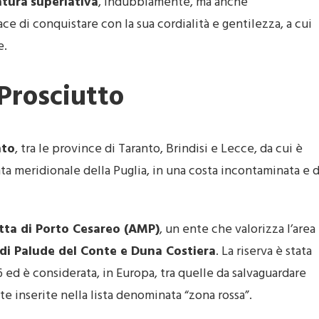
atura
superlativa
, indubbiamente, ma anche
ce di conquistare con la sua cordialità e gentilezza, a cui
e.
Prosciutto
nto
, tra le province di Taranto, Brindisi e Lecce, da cui è
a meridionale della Puglia, in una costa incontaminata e d
tta di Porto Cesareo (AMP)
, un ente che valorizza l’area
di Palude del Conte e Duna Costiera
. La riserva è stata
 ed è considerata, in Europa, tra quelle da salvaguardare
te inserite nella lista denominata “zona rossa”.