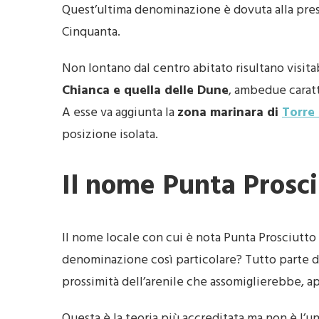
Quest’ultima denominazione è dovuta alla prese
Cinquanta.
Non lontano dal centro abitato risultano visitab
Chianca e quella delle Dune
, ambedue caratte
A esse va aggiunta la
zona marinara di
Torre 
posizione isolata.
Il nome Punta Prosc
Il nome locale con cui è nota Punta Prosciutto
denominazione così particolare? Tutto parte d
prossimità dell’arenile che assomiglierebbe, ap
Questa è la teoria più accreditata ma non è l’u