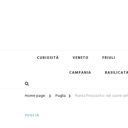
Terredimare.it il sito per tr
CURIOSITÀ
VENETO
FRIULI
CAMPANIA
BASILICAT
Home page
Puglia
Punta Prosciutto: nel cuore se
PUGLIA