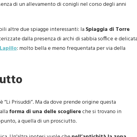
nza di un allevamento di conigli nel corso degli anni
ili altre due spiagge interessanti: la
Spiaggia di Torre
rizzate dalla presenza di archi di sabbia soffice e delicata
Lapillo
: molto bella e meno frequentata per via della
iutto
 è “Li Prisuddi”. Ma da dove prende origine questa
alla
forma di una delle scogliere
che si trovano in
punto, a quella di un prosciutto.
nica. Un’altra ipotesi vuole che
nell’antichità la zona