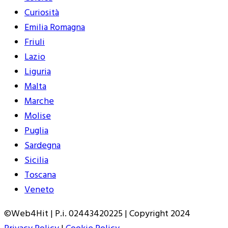
Curiosità
Emilia Romagna
Friuli
Lazio
Liguria
Malta
Marche
Molise
Puglia
Sardegna
Sicilia
Toscana
Veneto
©Web4Hit | P.i. 02443420225 | Copyright 2024