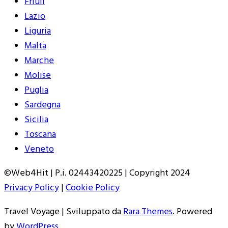
Friuli
Lazio
Liguria
Malta
Marche
Molise
Puglia
Sardegna
Sicilia
Toscana
Veneto
©Web4Hit | P.i. 02443420225 | Copyright 2024
Privacy Policy
|
Cookie Policy
Travel Voyage | Sviluppato da
Rara Themes
. Powered
by
WordPress
.