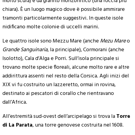
molto scura) e da granito monzonitico (una roccia più
chiara). È un luogo magico dove è possibile ammirare
tramonti particolarmente suggestivi. In queste isole
nidificano molte colonie di uccelli marini.
Le quattro isole sono Mezzu Mare (anche
Mezu Mare
o
Grande Sanguinaria
, la principale), Cormorani (anche
Isolotto), Cala d’Alga e Porri. Sull’isola principale si
trovano molte specie floreali, alcune molto rare e altre
addirittura assenti nel resto della Corsica. Agli inizi del
XIX vi fu costruito un lazzeretto, ormai in rovina,
destinato ai pescatori di corallo che rientravano
dall’Africa.
All’estremità sud-ovest dell’arcipelago si trova la
Torre
di La Parata
, una torre genovese costruita nel 1608.