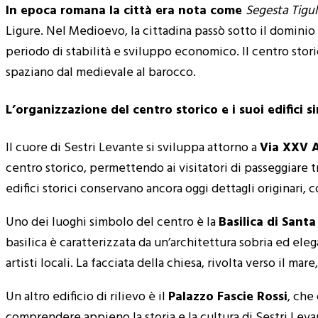
In epoca romana la città era nota come
Segesta Tigu
Ligure. Nel Medioevo, la cittadina passò sotto il dominio 
periodo di stabilità e sviluppo economico. Il centro stori
spaziano dal medievale al barocco.
L’organizzazione del centro storico e i suoi edifici 
Il cuore di Sestri Levante si sviluppa attorno a
Via XXV A
centro storico, permettendo ai visitatori di passeggiare tr
edifici storici conservano ancora oggi dettagli originari, 
Uno dei luoghi simbolo del centro è la
Basilica di Sant
basilica è caratterizzata da un’architettura sobria ed eleg
artisti locali. La facciata della chiesa, rivolta verso il m
Un altro edificio di rilievo è il
Palazzo Fascie Rossi
, che 
comprendere appieno la storia e la cultura di Sestri Leva