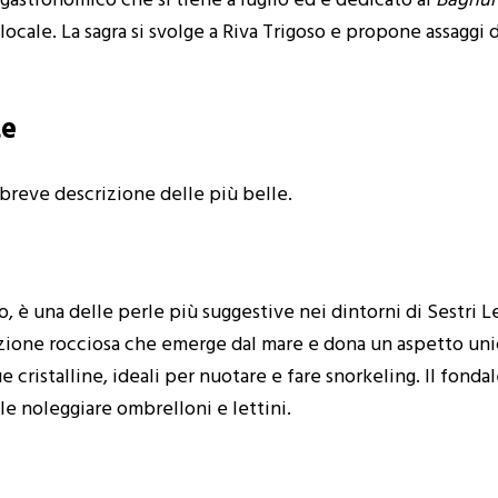
astronomico che si tiene a luglio ed è dedicato al
Bagnu
ale. La sagra si svolge a Riva Trigoso e propone assaggi di 
te
 breve descrizione delle più belle.
oso, è una delle perle più suggestive nei dintorni di Sestri 
zione rocciosa che emerge dal mare e dona un aspetto unic
cristalline, ideali per nuotare e fare snorkeling. Il fonda
ile noleggiare ombrelloni e lettini.