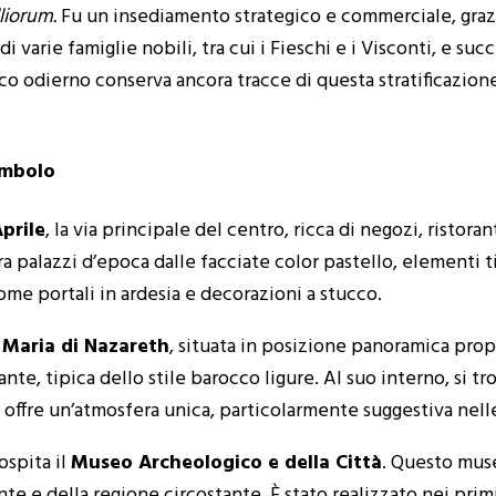
lliorum.
Fu un insediamento strategico e commerciale, grazi
di varie famiglie nobili, tra cui i Fieschi e i Visconti, e
co odierno conserva ancora tracce di questa stratificazione 
simbolo
prile
, la via principale del centro, ricca di negozi, ristoran
a palazzi d’epoca dalle facciate color pastello, elementi ti
come portali in ardesia e decorazioni a stucco.
a Maria di Nazareth
, situata in posizione panoramica propri
ante, tipica dello stile barocco ligure. Al suo interno, si t
are, offre un’atmosfera unica, particolarmente suggestiva nel
ospita il
Museo Archeologico e della Città
. Questo mus
nte e della regione circostante. È stato realizzato nei pri