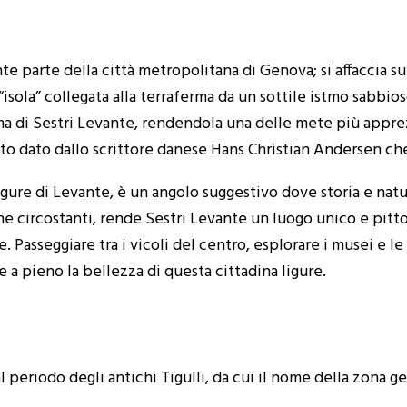
e parte della città metropolitana di Genova; si affaccia su
“isola” collegata alla terraferma da un sottile istmo sabbio
ama di Sestri Levante, rendendola una delle mete più appre
to dato dallo scrittore danese Hans Christian Andersen che
 ligure di Levante, è un angolo suggestivo dove storia e na
ine circostanti, rende Sestri Levante un luogo unico e pittor
. Passeggiare tra i vicoli del centro, esplorare i musei e 
 pieno la bellezza di questa cittadina ligure.
al periodo degli antichi Tigulli, da cui il nome della zona ge