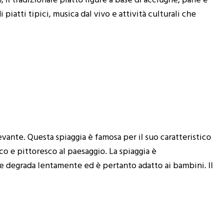
n
, il tradizionale piatto ligure a base di acciughe, pane e
piatti tipici, musica dal vivo e attività culturali che
Levante. Questa spiaggia è famosa per il suo caratteristico
o e pittoresco al paesaggio. La spiaggia è
le degrada lentamente ed è pertanto adatto ai bambini. Il