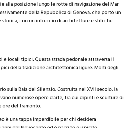
e alla posizione lungo le rotte di navigazione del Mar
 successivamente della Repubblica di Genova, che portò un
storica, con un intreccio di architetture e stili che
ti e locali tipici. Questa strada pedonale attraversa il
pici della tradizione architettonica ligure. Molti degli
o sulla Baia del Silenzio. Costruita nel XVII secolo, la
rovano numerose opere d’arte, tra cui dipinti e sculture di
le ore del tramonto.
eo è una tappa imperdibile per chi desidera
mi anni del Novecento ed è palazzo è ispirato