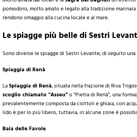
Molto amata dai locali è la
Sagra del Bagnun
un evento g
pomodoro, molto amato e legato alla tradizione marinara loc
rendono omaggio alla cucina locale e al mare.
Le spiagge più belle di Sestri Levan
Sono diverse le spiagge di Sestri Levante; di seguito una
Spiaggia di Renà
La
Spiaggia di Renà
, situata nella frazione di Riva Trig
scoglio chiamato “Asseu”
o “Pietra di Renà”, una forma
prevalentemente composta da ciottoli e ghiaia, con acque 
lido è per lo più libero, tuttavia, in alcune zone è possib
Baia delle Favole