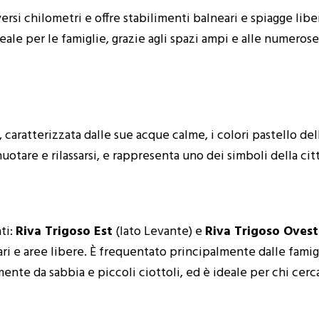
versi chilometri e offre stabilimenti balneari e spiagge libe
ale per le famiglie, grazie agli spazi ampi e alle numerose
 caratterizzata dalle sue acque calme, i colori pastello del
uotare e rilassarsi, e rappresenta uno dei simboli della citt
nti:
Riva Trigoso Est
(lato Levante) e
Riva Trigoso Ovest
ri e aree libere. È frequentato principalmente dalle famigli
lmente da sabbia e piccoli ciottoli, ed è ideale per chi cerc