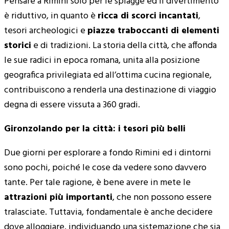
Pensare a Rimini solo per le spiagge ed il divertimento
è riduttivo, in quanto è
ricca di scorci incantati
,
tesori archeologici e
piazze traboccanti di elementi
storici
e di tradizioni. La storia della città, che affonda
le sue radici in epoca romana, unita alla posizione
geografica privilegiata ed all’ottima cucina regionale,
contribuiscono a renderla una destinazione di viaggio
degna di essere vissuta a 360 gradi.
Gironzolando per la città: i tesori più belli
Due giorni per esplorare a fondo Rimini ed i dintorni
sono pochi, poiché le cose da vedere sono davvero
tante. Per tale ragione, è bene avere in mete le
attrazioni più importanti
, che non possono essere
tralasciate. Tuttavia, fondamentale è anche decidere
dove alloggiare, individuando una sistemazione che sia