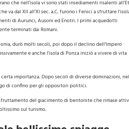
rano che nell’isola vi sono stati insediamenti risalenti all’E
va dal XII all’XI sec. a.C. furono i Fenici a sfruttare l’isol
menti di Aurunci, Ausoni ed Enotri. I primi acquedotti
ente terminati dai Romani.
onia, durò molti secoli, poi dopo il declino dell’Impero
ssivamente e anche l’isola di Ponza iniziò a vivere di vita
una certa importanza. Dopo secoli di diverse dominazioni, ne
o di confino per gli oppositori politici.
lo sfruttamento del giacimento di bentonite che rimase atti
oltissimo sul turismo.