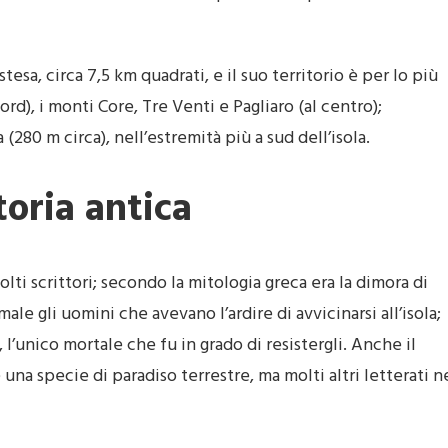
sa, circa 7,5 km quadrati, e il suo territorio è per lo più
rd), i monti Core, Tre Venti e Pagliaro (al centro);
(280 m circa), nell’estremità più a sud dell’isola.
toria antica
olti scrittori; secondo la mitologia greca era la dimora di
le gli uomini che avevano l’ardire di avvicinarsi all’isola;
, l’unico mortale che fu in grado di resistergli. Anche il
a specie di paradiso terrestre, ma molti altri letterati n