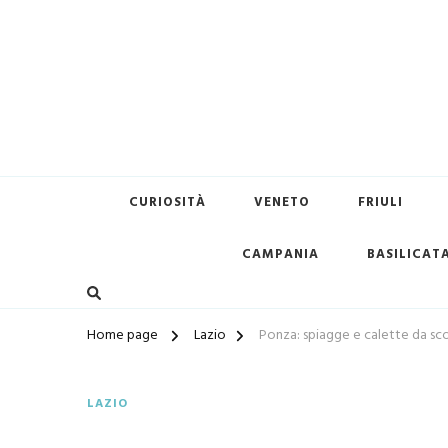
Terredimare.it il sito per tr
CURIOSITÀ
VENETO
FRIULI
CAMPANIA
BASILICAT
Home page
Lazio
Ponza: spiagge e calette da sco
LAZIO