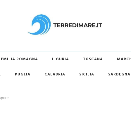
ovare la tua spiaggia preferita
EMILIA ROMAGNA
LIGURIA
TOSCANA
MARC
A
PUGLIA
CALABRIA
SICILIA
SARDEGNA
prire