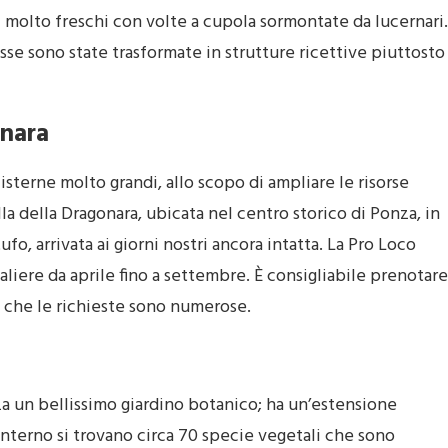
i molto freschi con volte a cupola sormontate da lucernari.
esse sono state trasformate in strutture ricettive piuttosto
onara
sterne molto grandi, allo scopo di ampliare le risorse
lla della Dragonara, ubicata nel centro storico di Ponza, in
ufo, arrivata ai giorni nostri ancora intatta. La Pro Loco
naliere da aprile fino a settembre. È consigliabile prenotare
o che le richieste sono numerose.
za un bellissimo giardino botanico; ha un’estensione
 interno si trovano circa 70 specie vegetali che sono