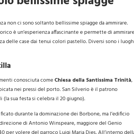
solo bellissime spiagge
anza non ci sono soltanto bellissime spiagge da ammirare.
 storico è un’esperienza affascinante e permette di ammirar
a delle case dai tenui colori pastello. Diversi sono i luogh
illa
rimenti conosciuta come
Chiesa della Santissima Trinità
,
ubicata nei pressi del porto. San Silverio è il patrono
i (la sua festa si celebra il 20 giugno).
edificato durante la dominazione dei Borbone, ma l’edificio
o la direzione di Antonio Winspeare, maggiore del Genio
40 per volere del parroco Luigi Maria Dies. All’interno dell