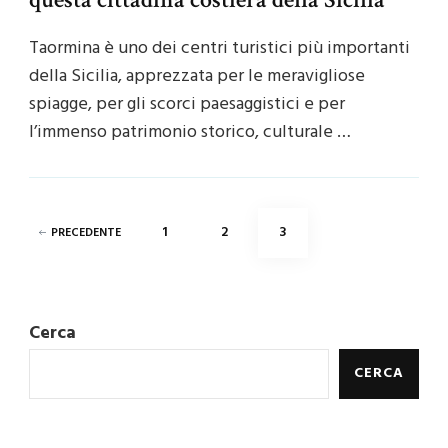
Taormina è uno dei centri turistici più importanti
della Sicilia, apprezzata per le meravigliose
spiagge, per gli scorci paesaggistici e per
l’immenso patrimonio storico, culturale …
Paginazione
PAGINA
PAGINA
PAGINA
1
2
3
PRECEDENTE
degli
articoli
Cerca
CERCA