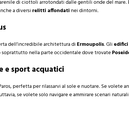
arenile di ciottoli arrotondati dalle gentili onde del mare.
anche a diversi
relitti affondati
nei dintorni.
us
erta dell’incredibile architettura di
Ermoupolis
. Gli
edifici
 soprattutto nella parte occidentale dove trovate
Poseid
le e sport acquatici
 Paros, perfetta per rilassarvi al sole e nuotare. Se volete a
Tuttavia, se volete solo navigare e ammirare scenari natural